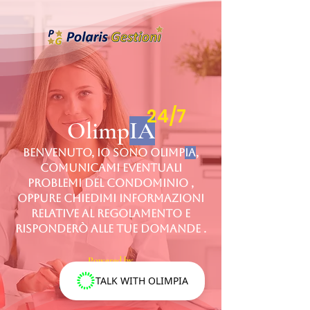
24/7
Olimp
IA
Benvenuto, io sono Olimp
IA
,
comunicami eventuali
problemi del Condominio ,
oppure chiedimi informazioni
relative al regolamento e
risponderò alle tue domande .
Powered by
TALK WITH OLIMPIA